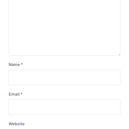
:
t
:
Name
*
Email
*
Website