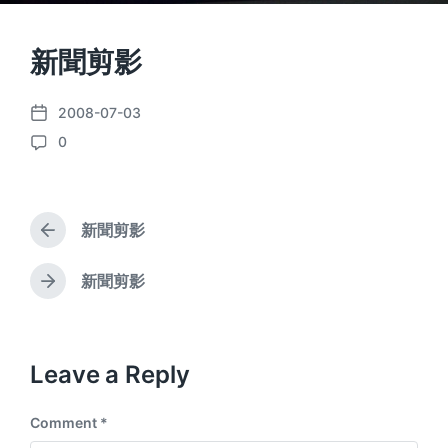
新聞剪影
2008-07-03
P
0
o
C
s
o
t
m
d
m
a
新聞剪影
e
P
t
n
r
e
e
t
新聞剪影
N
v
s
e
i
x
o
t
u
p
Leave a Reply
s
o
p
s
o
Comment
*
t
s