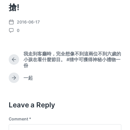
搶!
2016-06-17
P
0
o
C
s
o
t
m
d
m
我走到客廳時，完全想像不到這兩位不到六歲的
a
e
小孩在看什麼節目。 #猜中可獲得神秘小禮物一
t
P
n
份
r
e
t
e
s
一起
v
N
i
e
o
x
u
t
s
p
Leave a Reply
p
o
o
s
Comment
*
s
t
t
: