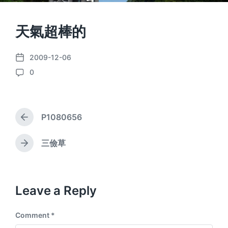
天氣超棒的
2009-12-06
P
0
o
C
s
o
t
m
d
m
a
P1080656
e
P
t
n
r
e
e
t
三儉草
N
v
s
e
i
x
o
t
u
p
Leave a Reply
s
o
p
s
o
Comment
*
t
s