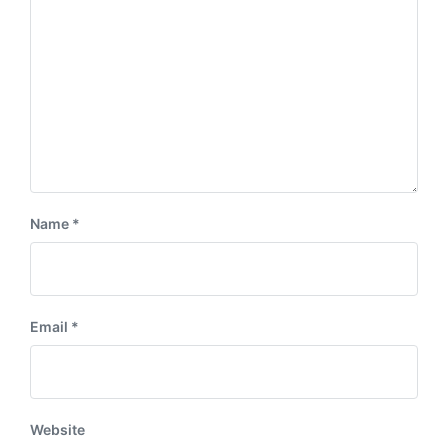
:
t
:
Name
*
Email
*
Website