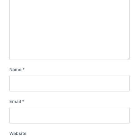
:
t
:
Name
*
Email
*
Website