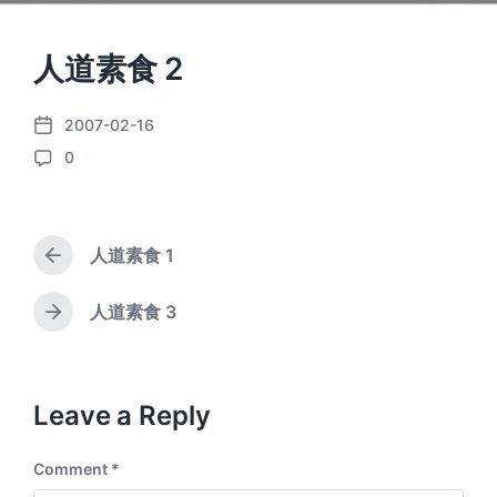
人道素食 2
2007-02-16
P
0
o
C
s
o
t
m
d
m
a
人道素食 1
e
P
t
n
r
e
e
t
人道素食 3
N
v
s
e
i
x
o
t
u
p
Leave a Reply
s
o
p
s
o
Comment
*
t
s